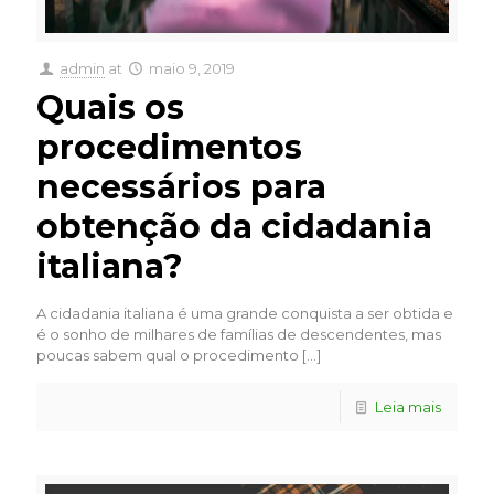
admin
at
maio 9, 2019
Quais os
procedimentos
necessários para
obtenção da cidadania
italiana?
A cidadania italiana é uma grande conquista a ser obtida e
é o sonho de milhares de famílias de descendentes, mas
poucas sabem qual o procedimento
[…]
Leia mais